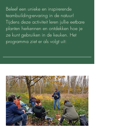
Beleef een unieke en inspirerende
teambuilding-ervaring in de natuur!
Tijdens deze activiteit leren jullie eetbare
planten herkennen en ontdekken hoe je
ze kunt gebruiken in de keuken. Het
programma ziet er als volgt uit: