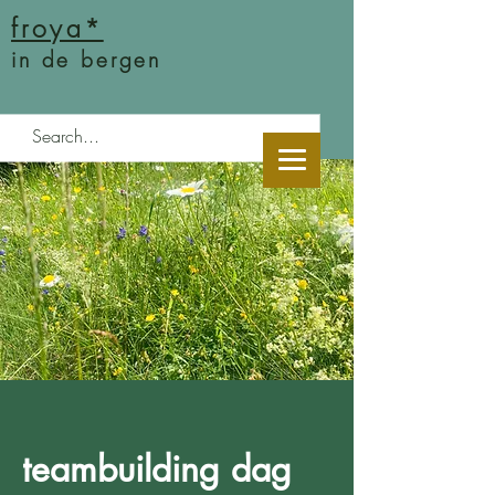
froya*
in de bergen
teambuilding dag