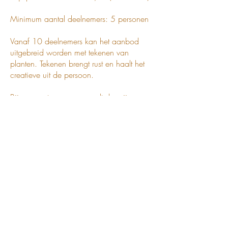
Minimum aantal deelnemers: 5 personen
Vanaf 10 deelnemers kan het aanbod
uitgebreid worden met tekenen van
planten. Tekenen brengt rust en haalt het
creatieve uit de persoon.
Bij een grotere groep wordt de prijs per
persoon proportioneel aangepast, met
overleg mogelijk voor specifieke wensen.
De lunch is standaard vegetarisch en
alcoholvrij, laat op voorhand weten of er
allergieën zijn.
Voorzie buitenkledij, goed waterdicht
schoeisel, regenjas.
interesse