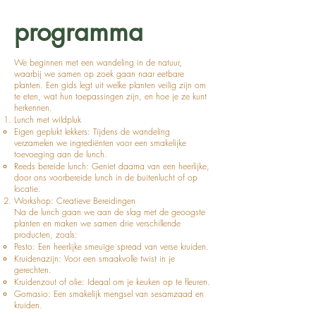
programma
We beginnen met een wandeling in de natuur,
waarbij we samen op zoek gaan naar eetbare
planten. Een gids legt uit welke planten veilig zijn om
te eten, wat hun toepassingen zijn, en hoe je ze kunt
herkennen.
Lunch met wildpluk
Eigen geplukt lekkers: Tijdens de wandeling
verzamelen we ingrediënten voor een smakelijke
toevoeging aan de lunch.
Reeds bereide lunch: Geniet daarna van een heerlijke,
door ons voorbereide lunch in de buitenlucht of op
locatie.
Workshop: Creatieve Bereidingen
Na de lunch gaan we aan de slag met de geoogste
planten en maken we samen drie verschillende
producten, zoals:
Pesto: Een heerlijke smeuïge spread van verse kruiden.
Kruidenazijn: Voor een smaakvolle twist in je
gerechten.
Kruidenzout of olie: Ideaal om je keuken op te fleuren.
Gomasio: Een smakelijk mengsel van sesamzaad en
kruiden.